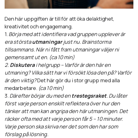
Den här uppgiften är till för att öka delaktighet,
kreativitet och engagemang.
1.
Börja med att identifiera vad gruppen upplever är
era största
utmaningar
just nu. Brainstorma
tillsammans. När ni fått fram utmaningar väljer ni
gemensamt ut en. (ca 10 min)
2.
Diskutera
i helgrupp – Varför är den här en
utmaning? Vilka sätt har vi försökt lösa den på? Varför
är den viktig?
Det här gör du i stor grupp med alla
medarbetare.
(ca 10 min)
3.
Därefter börjar du med en
trestegsraket
. Du låter
först varje person enskilt reflektera över hur den
tänker att man kan angripa den här utmaningen. Det
räcker ofta med att varje person får 5 – 10 minuter.
Varje person ska skriva ner det som den har som
förslag på lösning.