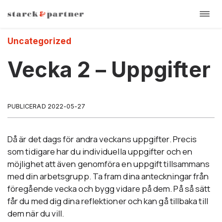
Öppn
Hoppa
navi
till
Uncategorized
innehåll
Vecka 2 – Uppgifter
PUBLICERAD 2022-05-27
Då är det dags för andra veckans uppgifter. Precis
som tidigare har du individuella uppgifter och en
möjlighet att även genomföra en uppgift tillsammans
med din arbetsgrupp. Ta fram dina anteckningar från
föregående vecka och bygg vidare på dem. På så sätt
får du med dig dina reflektioner och kan gå tillbaka till
dem när du vill.