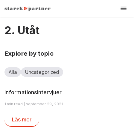
Öppn
Hoppa
navi
till
2. Utåt
innehåll
Explore by topic
Alla
Uncategorized
Informationsintervjuer
1 min read | september 29, 2021
Läs mer