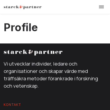
Öppn
Hoppa
navi
till
Profile
innehåll
Vi utvecklar individer, ledare och
organisationer och skapar värde med
träffsäkra metoder förankrade i forskning
och vetenskap.
KONTAKT